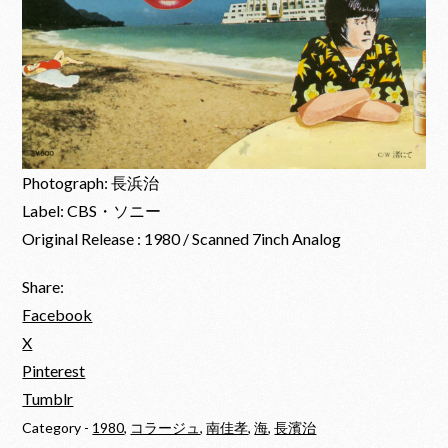
Photograph: 長浜治
Label: CBS・ソニー
Original Release : 1980 / Scanned 7inch Analog
Share:
Facebook
X
Pinterest
Tumblr
Category -
1980
,
コラージュ
,
南佳孝
,
海
,
長濱治