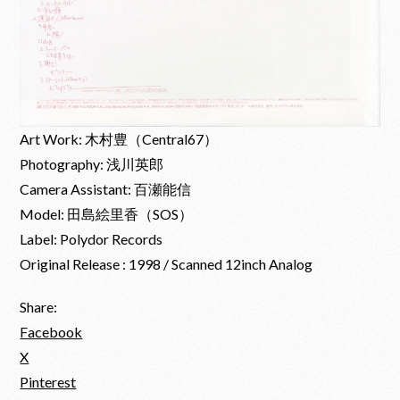
Art Work: 木村豊（Central67）
Photography: 浅川英郎
Camera Assistant: 百瀬能信
Model: 田島絵里香（SOS）
Label: Polydor Records
Original Release : 1998 / Scanned 12inch Analog
Share:
Facebook
X
Pinterest