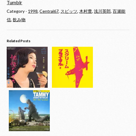
Tumblr
Category -
1998
,
Central67
,
スピッツ
,
木村豊
,
浅川英郎
,
百瀬能
信
,
飲み物
Related Posts