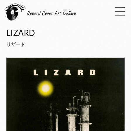
Record Cover Art Gallery
LIZARD
リザード