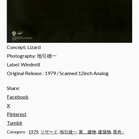
Concept: Lizard
Photography: 地引雄一
Label: Windmill
Original Release : 1979 / Scanned 12inch Analog
Share:
Facebook
X
Pinterest
Tumblr
Category -
1979
,
リザード
,
地引雄一
,
家、建物
,
建築物
,
黒色 -