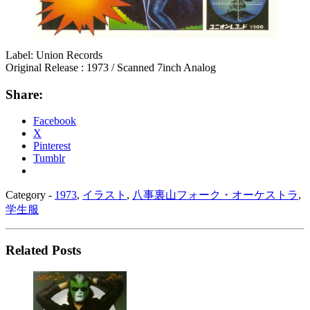
Label: Union Records
Original Release : 1973 / Scanned 7inch Analog
Share:
Facebook
X
Pinterest
Tumblr
Category -
1973
,
イラスト
,
八事裏山フォーク・オーケストラ
,
学生服
Related Posts