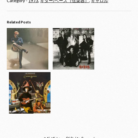
Category -
1973
,
ギター/ベース（弦楽器）
,
キャロル
Related Posts