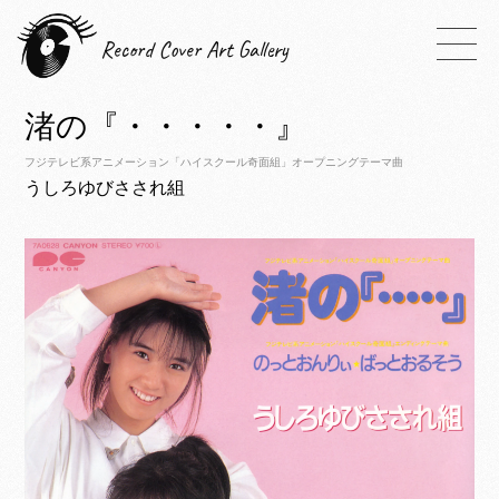
Record Cover Art Gallery
渚の『・・・・・』
フジテレビ系アニメーション「ハイスクール奇面組」オープニングテーマ曲
うしろゆびさされ組