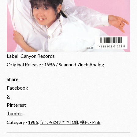
Label: Canyon Records
Original Release : 1986 / Scanned 7inch Analog
Share:
Facebook
X
Pinterest
Tumblr
Category -
1986
,
うしろゆびさされ組
,
桃色 - Pink