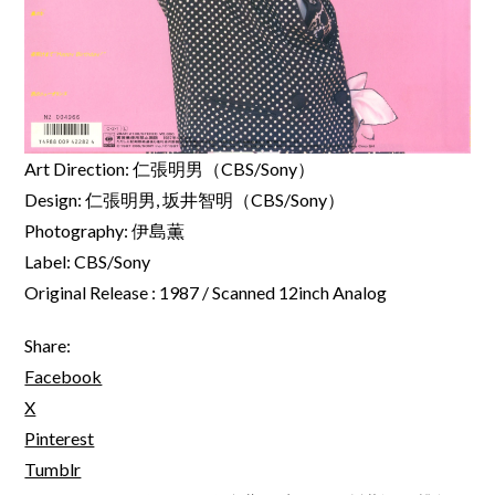
Art Direction: 仁張明男（CBS/Sony）
Design: 仁張明男, 坂井智明（CBS/Sony）
Photography: 伊島薫
Label: CBS/Sony
Original Release : 1987 / Scanned 12inch Analog
Share:
Facebook
X
Pinterest
Tumblr