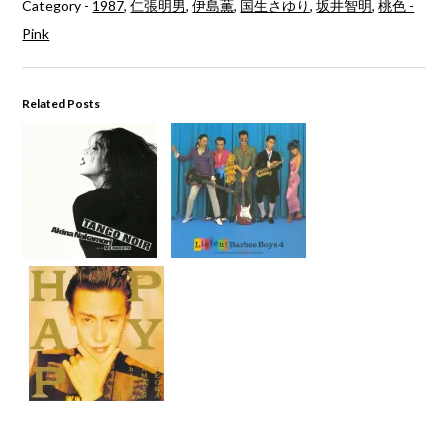
Category -
1987
,
仁張明男
,
伊島薫
,
国生さゆり
,
坂井智明
,
桃色 -
Pink
Related Posts