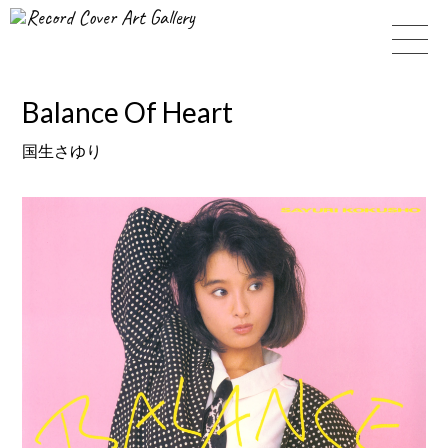
Record Cover Art Gallery
Balance Of Heart
国生さゆり