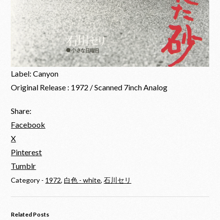
Label: Canyon
Original Release : 1972 / Scanned 7inch Analog
Share:
Facebook
X
Pinterest
Tumblr
Category -
1972
,
白色 - white
,
石川セリ
Related Posts