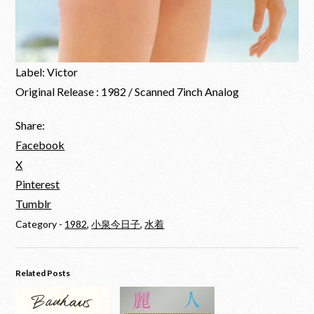
Label: Victor
Original Release : 1982 / Scanned 7inch Analog
Share:
Facebook
X
Pinterest
Tumblr
Category -
1982
,
小泉今日子
,
水着
Related Posts