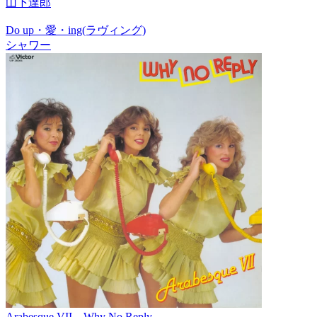
山下達郎
Do up・愛・ing(ラヴィング)
シャワー
Arabesque VII – Why No Reply