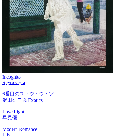
Incognito
Spyro Gyra
6番目のユ・ウ・ウ・ツ
沢田研二 & Exotics
Love Light
早見優
Modern Romance
Lily