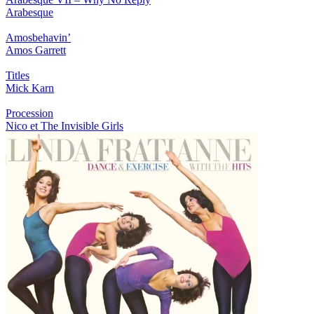
Arabesque
Amosbehavin’
Amos Garrett
Titles
Mick Karn
Procession
Nico et The Invisible Girls