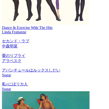
Dance & Exercise With The Hits
Linda Fratianne
セカンド・ラブ
中森明菜
愛のリプライ
アラベスク
アバンチュールはルックスしだい
Sugar
私○にほリカ人
Sugar