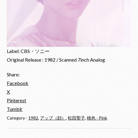
Label: CBS・ソニー
Original Release : 1982 / Scanned 7inch Analog
Share:
Facebook
X
Pinterest
Tumblr
Category -
1982
,
アップ（顔）
,
松田聖子
,
桃色 - Pink